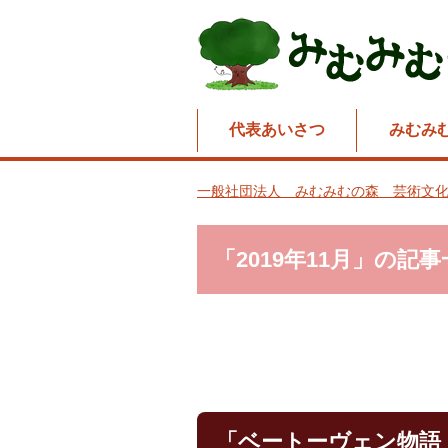
代表あいさつ
みむみ
一般社団法人 みむみむの森 芸術文化
「2019年11月」の記
「ベートーヴェン物語