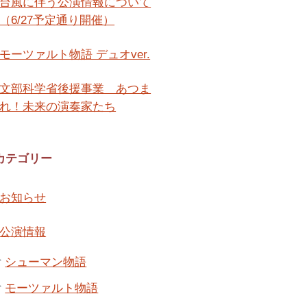
台風に伴う公演情報について
（6/27予定通り開催）
モーツァルト物語 デュオver.
文部科学省後援事業 あつま
れ！未来の演奏家たち
カテゴリー
お知らせ
公演情報
シューマン物語
モーツァルト物語