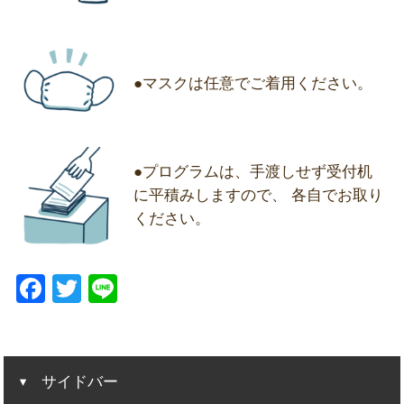
●マスクは任意でご着用ください。
●プログラムは、手渡しせず受付机
に平積みしますので、 各自でお取り
ください。
F
T
Li
a
wi
n
c
tt
e
e
er
サイドバー
b