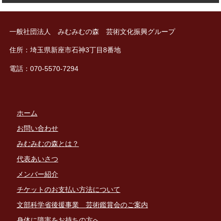
o
o
一般社団法人 みむみむの森 芸術文化振興グループ
k
住所：埼玉県新座市石神3丁目8番地
電話：070-5570-7294
ホーム
お問い合わせ
みむみむの森とは？
代表あいさつ
メンバー紹介
チケットのお支払い方法について
文部科学省後援事業 芸術鑑賞会のご案内
身体に障害をお持ちの方へ