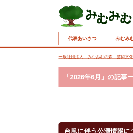
代表あいさつ
みむみ
一般社団法人 みむみむの森 芸術文化
「2026年6月」の記事
台風に伴う公演情報につ