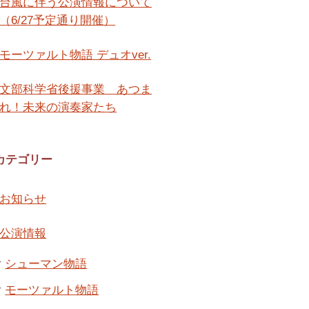
台風に伴う公演情報について
（6/27予定通り開催）
モーツァルト物語 デュオver.
文部科学省後援事業 あつま
れ！未来の演奏家たち
カテゴリー
お知らせ
公演情報
シューマン物語
モーツァルト物語