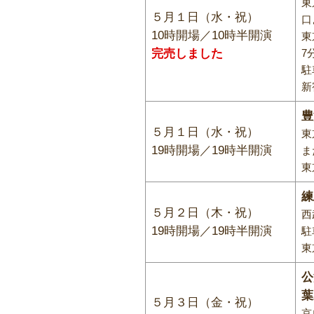
東
５月１日（水・祝）
口
10時開場／10時半開演
東
完売しました
7
駐
新
豊
５月１日（水・祝）
東
19時開場／19時半開演
ま
東
練
５月２日（木・祝）
西
19時開場／19時半開演
駐
東
公
葉
５月３日（金・祝）
京