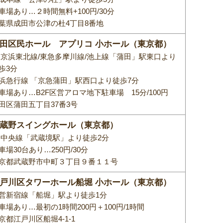
車場あり…２時間無料+100円/30分
葉県成田市公津の杜4丁目8番地
田区民ホール アプリコ 小ホール（東京都）
R京浜東北線/東急多摩川線/池上線「蒲田」駅東口より
歩3分
浜急行線 「京急蒲田」駅西口より徒歩7分
車場あり…B2F区営アロマ地下駐車場 15分/100円
田区蒲田五丁目37番3号
蔵野スイングホール（東京都）
R中央線「武蔵境駅」より徒歩2分
車場30台あり…250円/30分
京都武蔵野市中町３丁目９番１１号
戸川区タワーホール船堀 小ホール（東京都）
営新宿線「船堀」駅より徒歩1分
車場あり…最初の1時間200円＋100円/1時間
京都江戸川区船堀4-1-1