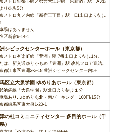
京メトロ副都心線／都営大江戸線「東新宿」駅 A3出
より徒歩5分
京メトロ丸ノ内線「新宿三丁目」駅 E1出口より徒歩
分
車場はありません
宿区新宿6-14-1
洲シビックセンターホール（東京都）
京メトロ有楽町線「豊洲」駅 7番出口より徒歩1分、
たは、新交通ゆりかもめ「豊洲」駅 改札フロア直結。
京都江東区豊洲2-2-18 豊洲シビックセンター内5F
馬区立大泉学園 ゆめりあホール（東京都）
武池袋線「大泉学園」駅北口より徒歩１分
車場あり…ゆめりあ北・南パーキング 100円/15分
京都練馬区東大泉1-29-1
津の杜コミュニティセンター 多目的ホール（千
県）
成本線「公津の杜」駅より徒歩5分