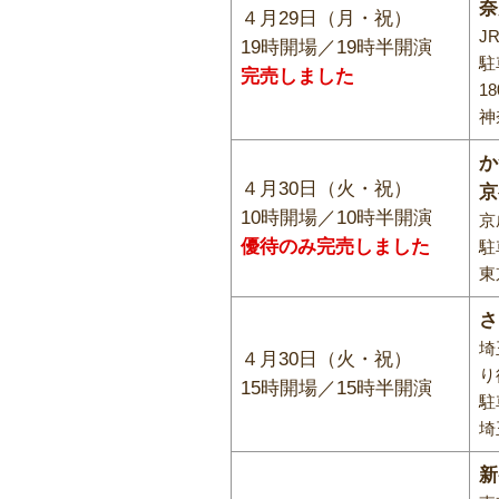
奈
４月29日（月・祝）
J
19時開場／19時半開演
駐
完売しました
1
神
か
４月30日（火・祝）
京
10時開場／10時半開演
京
優待のみ完売しました
駐
東
さ
埼
４月30日（火・祝）
り
15時開場／15時半開演
駐
埼
新