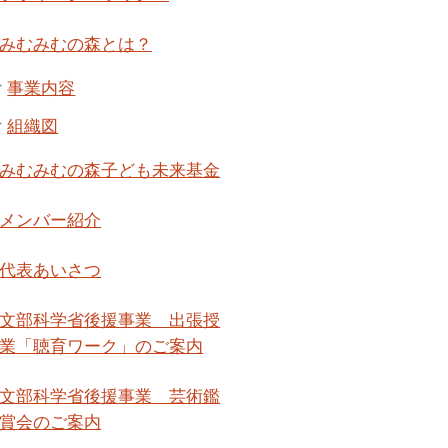
みむみむの森とは？
事業内容
組織図
みむみむの森子ども未来基金
メンバー紹介
代表あいさつ
文部科学省後援事業 出張授
業「聴育ワーク」のご案内
文部科学省後援事業 芸術鑑
賞会のご案内