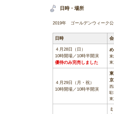
日時・場所
2019年 ゴールデンウィーク
日時
会
４月28日（日）
め
10時開場／10時半開演
東
優待のみ完売しました
東
東
京
４月29日（月・祝）
西
10時開場／10時半開演
駐
東
ミ