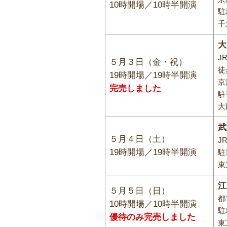
10時開場／10時半開演
駐
千
大
J
５月３日（金・祝）
徒
19時開場／19時半開演
京
完売しました
駐
大
武
５月４日（土）
J
19時開場／19時半開演
駐
東
江
５月５日（日）
都
10時開場／10時半開演
駐
優待のみ完売しました
東