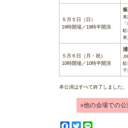
板
東
５月５日（日）
「
19時開場／19時半開演
駐
東
浦
５月６日（月・祝）
J
10時開場／10時半開演
駐
千
本公演はすべて終了しました。
»他の会場での
F
T
Li