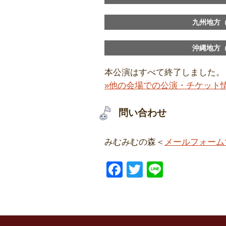
九州地方
沖縄地方
本公演はすべて終了しました。
»他の会場での公演・チケット
問い合わせ
みむみむの森＜
メールフォーム
F
T
Li
a
wi
n
c
tt
e
e
er