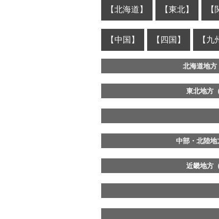
【北海道】
【東北】
【
【中国】
【四国】
【九
北海道地方
東北地方
中部・北陸地
近畿地方