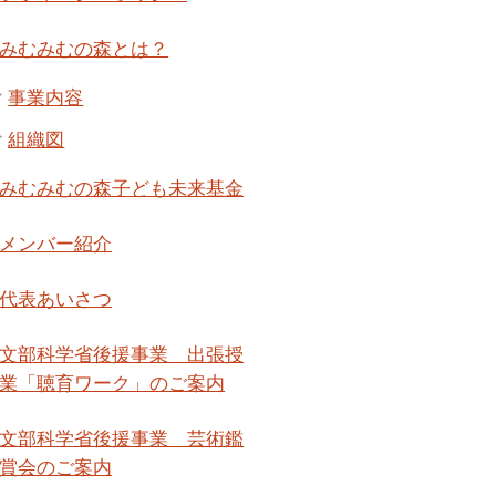
みむみむの森とは？
事業内容
組織図
みむみむの森子ども未来基金
メンバー紹介
代表あいさつ
文部科学省後援事業 出張授
業「聴育ワーク」のご案内
文部科学省後援事業 芸術鑑
賞会のご案内