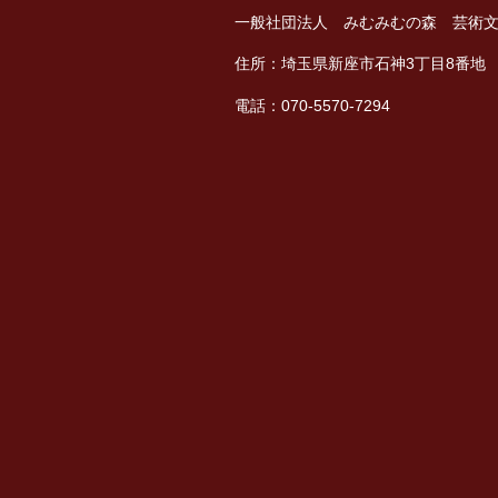
b
一般社団法人 みむみむの森 芸術
o
住所：埼玉県新座市石神3丁目8番地
o
電話：070-5570-7294
k