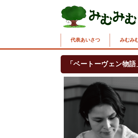
代表あいさつ
みむみ
「ベートーヴェン物語」