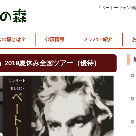
「ベートーヴェン物
むの森とは？
公演情報
メンバー紹介
2019夏休み全国ツアー（優待）